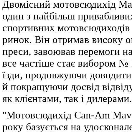
Двомісний мотовсюдихід Mav
один з найбільш привабливих
спортивних мотовсюдиходів і
ринок. Він отримав високу оц
преси, завоював перемоги на
все частіше стає вибором № 
їзди, продовжуючи доводити 
й покращуючи досвід відвід
як клієнтами, так і дилерами.
"Мотовсюдихід Can-Am Mav
року базується на удосконал