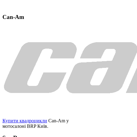
Can-Am
Купити квадроцикли
Can-Am у
мотосалоні BRP Київ.