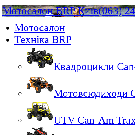
Мотосалон BRP Київ
(063) 2
Мотосалон
Техніка BRP
Квадроцикли Ca
Мотовсюдиходи 
UTV Can-Am Trax