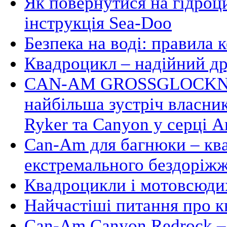
Як повернутися на гідроци
інструкція Sea-Doo
Безпека на воді: правила 
Квадроцикл – надійний д
CAN-AM GROSSGLOCKNE
найбільша зустріч власни
Ryker та Canyon у серці А
Can-Am для багнюки – кв
екстремального бездоріж
Квадроцикли і мотовсюдих
Найчастіші питання про 
Can-Am Canyon Redrock – 