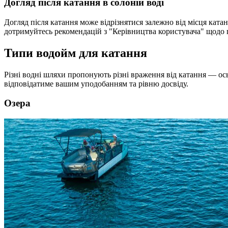
Догляд після катання в солоній воді
Догляд після катання може відрізнятися залежно від місця ката
дотримуйтесь рекомендацій з "Керівництва користувача" щодо п
Типи водойм для катання
Різні водні шляхи пропонують різні враження від катання — ось
відповідатиме вашим уподобанням та рівню досвіду.
Озера