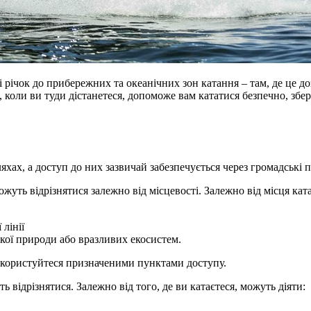
і річок до прибережних та океанічних зон катання – там, де це до
, коли ви туди дістанетеся, допоможе вам кататися безпечно, зб
ах, а доступ до них зазвичай забезпечується через громадські пр
уть відрізнятися залежно від місцевості. Залежно від місця ката
лінії
кої природи або вразливих екосистем.
а користуйтеся призначеними пунктами доступу.
відрізнятися. Залежно від того, де ви катаєтеся, можуть діяти: