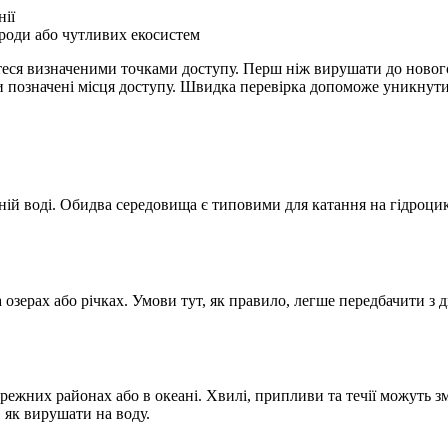
нії
ироди або чутливих екосистем
теся визначеними точками доступу. Перш ніж вирушати до нового
позначені місця доступу. Швидка перевірка допоможе уникнути 
оній воді. Обидва середовища є типовими для катання на гідроцик
озерах або річках. Умови тут, як правило, легше передбачити з д
ережних районах або в океані. Хвилі, припливи та течії можуть 
 як вирушати на воду.