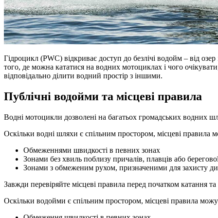
Гідроцикл (PWC) відкриває доступ до безлічі водойм – від озер 
того, де можна кататися на водних мотоциклах і чого очікувати
відповідально ділити водний простір з іншими.
Публічні водойми та місцеві правила
Водні мотоцикли дозволені на багатьох громадських водних шлях
Оскільки водні шляхи є спільним простором, місцеві правила мож
Обмеженнями швидкості в певних зонах
Зонами без хвиль поблизу причалів, плавців або берегової 
Зонами з обмеженим рухом, призначеними для захисту ди
Завжди перевіряйте місцеві правила перед початком катання т
Оскільки водойми є спільним простором, місцеві правила можуть 
Обмеження швидкості в певних зонах