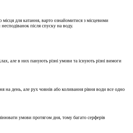
 місця для катання, варто ознайомитися з місцевими
несподіванок після спуску на воду.
лах, але в них панують різні умови та існують різні вимоги
ня на день, але рух човнів або коливання рівня води все одно
змінювати умови протягом дня, тому багато серферів