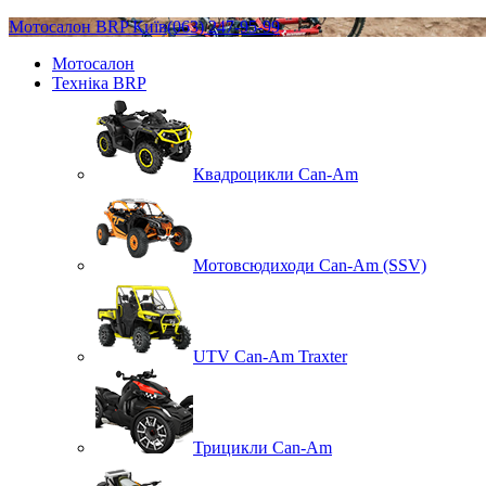
Мотосалон BRP Київ
(063) 247-95-99
Мотосалон
Техніка BRP
Квадроцикли Can-Am
Мотовсюдиходи Can-Am (SSV)
UTV Can-Am Traxter
Трицикли Can-Am