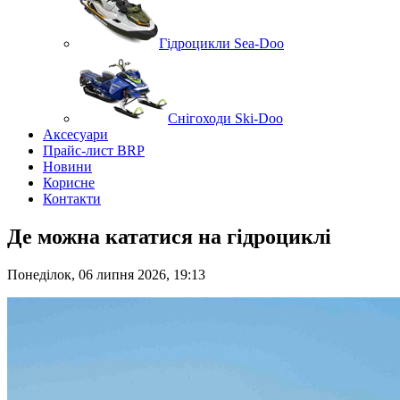
Гідроцикли Sea-Doo
Снігоходи Ski-Doo
Аксесуари
Прайс-лист BRP
Новини
Корисне
Контакти
Де можна кататися на гідроциклі
Понеділок, 06 липня 2026, 19:13