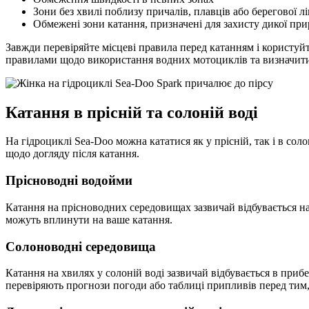
Зони без хвилі поблизу причалів, плавців або берегової лі
Обмежені зони катання, призначені для захисту дикої пр
Завжди перевіряйте місцеві правила перед катанням і користуй
правилами щодо використання водних мотоциклів та визначити 
Катання в прісній та солоній воді
На гідроциклі Sea-Doo можна кататися як у прісній, так і в сол
щодо догляду після катання.
Прісноводні водойми
Катання на прісноводних середовищах зазвичай відбувається на 
можуть вплинути на ваше катання.
Солоноводні середовища
Катання на хвилях у солоній воді зазвичай відбувається в приб
перевіряють прогнози погоди або таблиці припливів перед тим,