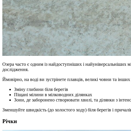
Озера часто є одним із найдоступніших і найуніверсальніших мі
дослідження.
Ймовірно, на воді ви зустрінете плавців, великі човни та інших
Зміну глибини біля берегів
Піщані мілини в мілководних ділянках
Зони, де заборонено створювати хвилі, та ділянки з інте
Зменшуйте швидкість (до холостого ходу) біля берегів і причал
Річки