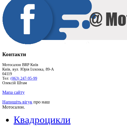
Контакти
Мотосалон BRP Київ
Київ
,
вул. Юрія Іллєнка, 89-А
04119
Тел:
(063) 247-95-99
Олексій Штам
Мапа сайту
Напишіть вігук
про наш
Мотосалон.
Квадроцикли