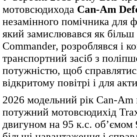
мотовсюдихода
Can-Am Def
незамінного помічника для ф
який замислювався як більш
Commander, розроблявся і ко
транспортний засіб з поліп
потужністю, щоб справлятися
відкритому повітрі і для акт
2026 модельний рік Can-Am 
потужний мотовсюдихід Trax
двигуном на 95 к.с. об’ємом
більші навантаження і справ