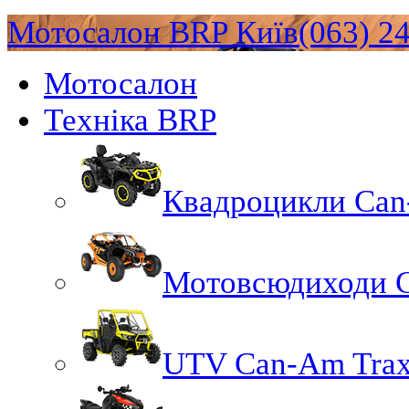
Мотосалон BRP Київ
(063) 2
Мотосалон
Техніка BRP
Квадроцикли Ca
Мотовсюдиходи 
UTV Can-Am Trax