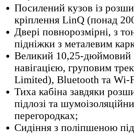
Посилений кузов із розш
кріплення LinQ (понад 200
Двері повнорозмірні, з то
підніжки з металевим кар
Великий 10,25-дюймовий 
навігацією, груповим трек
Limited), Bluetooth та Wi-F
Тиха кабіна завдяки розш
підлозі та шумоізоляційни
перегородках;
Сидіння з поліпшеною під