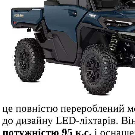
це повністю перероблений мо
до дизайну LED-ліхтарів. Ві
потужністю 95 к.с.
і оснаще