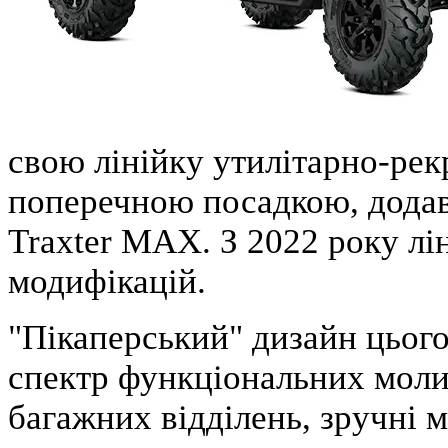
свою лінійку утилітарно-рек
поперечною посадкою, додав
Traxter MAX. З 2022 року лі
модифікацій.
"Пікаперський" дизайн цьог
спектр функціональних моли
багажних відділень, зручні 