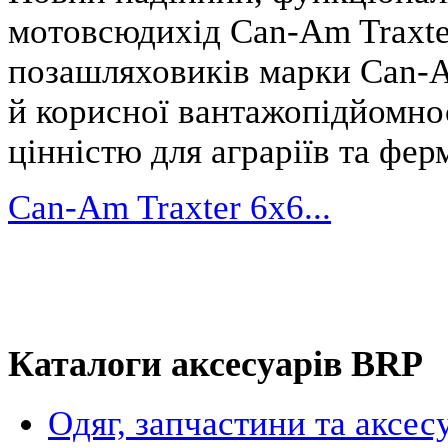
мотовсюдихід Can-Am Traxte
позашляховиків марки Can-A
й корисної вантажопідйомно
цінністю для аграріїв та фер
Can-Am Traxter 6x6...
Каталоги аксесуарів BRP
Одяг, запчастини та аксес