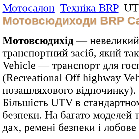
Мотосалон
Техніка BRP
UTV
Мотовсюдиходи BRP Can
Мотовсюдихід
— невеликий,
транспортний засіб, який та
Vehicle — транспорт для го
(Recreational Off highway Ve
позашляхового відпочинку).
Більшість UTV в стандартно
безпеки. На багато моделей
дах, ремені безпеки і лобове