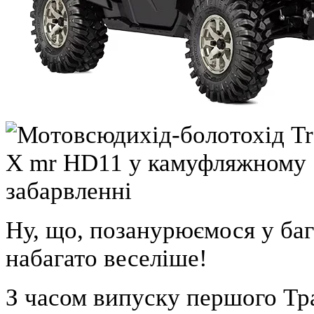
Ну, що, позанурюємося у баг
набагато веселіше!
З часом випуску першого Тра