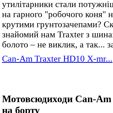
утилітарники стали потужні
на гарного "робочого коня" 
крутими грунтозачепами? Ск
знайомий нам Traxter з шин
болото – не виклик, а так... за
Can-Am Traxter HD10 X-mr...
Мотовcюдиходи Can-Am 
на борту