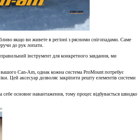
бливо якщо ви живете в регіоні з рясними снігопадами. Саме
еручи до рук лопати.
 правильний інструмент для конкретного завдання, ми
і вашого Can-Am, однак кожна система ProMount потребує
ки. Цей аксесуар дозволяє закріпити решту елементів системи
 на себе основне навантаження, тому процес відбувається швидко