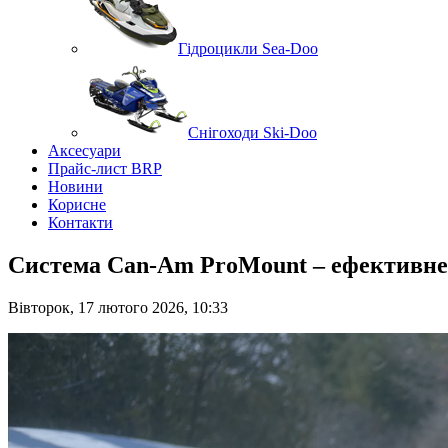
Гідроцикли Sea-Doo
Снігоходи Ski-Doo
Аксесуари
Прайс-лист BRP
Новини
Корисне
Контакти
Система Can-Am ProMount – ефективне 
Вівторок, 17 лютого 2026, 10:33