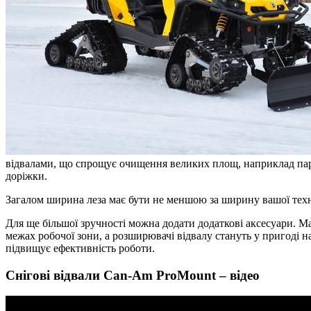
відвалами, що спрощує очищення великих площ, наприклад паркі
доріжки.
Загалом ширина леза має бути не меншою за ширину вашої техні
Для ще більшої зручності можна додати додаткові аксесуари. Ма
межах робочої зони, а розширювачі відвалу стануть у пригоді н
підвищує ефективність роботи.
Снігові відвали Can-Am ProMount – відео