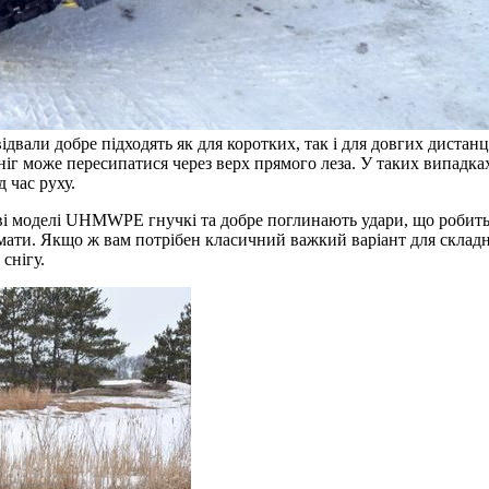
ідвали добре підходять як для коротких, так і для довгих дистанц
ніг може пересипатися через верх прямого леза. У таких випадка
 час руху.
ві моделі UHMWPE гнучкі та добре поглинають удари, що робить ї
німати. Якщо ж вам потрібен класичний важкий варіант для складн
снігу.