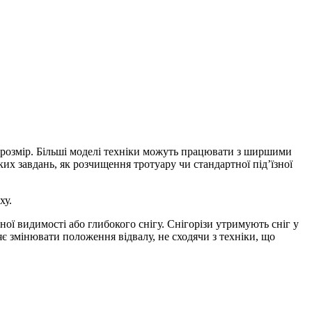
розмір. Більші моделі техніки можуть працювати з ширшими
их завдань, як розчищення тротуару чи стандартної під’їзної
ху.
ої видимості або глибокого снігу. Снігорізи утримують сніг у
яє змінювати положення відвалу, не сходячи з техніки, що