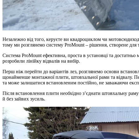
Незалежно від того, керуєте ви квадроциклом чи мотовсюдиход
тому ми розглянемо систему ProMount – рішення, створене для 
Система ProMount ефективна, проста в установці та достатньо
розробили лінійку відвалів на вибір.
Перш ніж перейти до варіантів лез, розглянемо основи встано
щонайменше монтажної плити, штовхальної рами та відвалу. Пе
та може залишатися встановленим постійно, не заважаючи експл
Після встановлення плити необхідно з’єднати штовхальну раму т
й без зайвих зусиль.