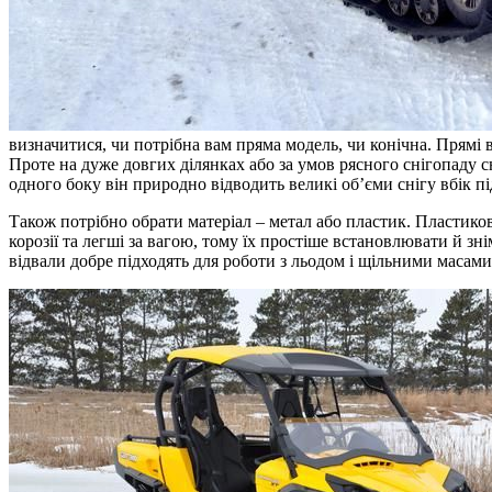
визначитися, чи потрібна вам пряма модель, чи конічна. Прямі в
Проте на дуже довгих ділянках або за умов рясного снігопаду с
одного боку він природно відводить великі об’єми снігу вбік під
Також потрібно обрати матеріал – метал або пластик. Пластико
корозії та легші за вагою, тому їх простіше встановлювати й з
відвали добре підходять для роботи з льодом і щільними масами 