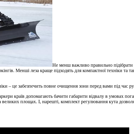
Не менш важливо правильно підібрати 
нгів. Менші леза краще підходять для компактної техніки та так
ки – це забезпечить повне очищення зони перед вами під час ру
ркери країв допомагають бачити габарити відвалу в умовах поган
а великих площах. І, нарешті, комплект регулювання кута дозвол