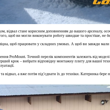
ом, відвал стане корисним доповненням до вашого арсеналу, осо
того, щоб ви могли виконувати роботу швидше та простіше, не б
 міцна, щоб працювати у складних умовах. А щоб ви завжди мали
влення ProMount. Точний перелік компонентів залежить від модел
рший крок – вибрати відповідну монтажну плиту для вашої техні
уатації.
а відвал, а вже потім під’єднати їх до техніки. Катеринка бере