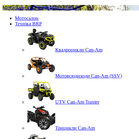
Мотосалон BRP Київ
(063) 247-95-99
Мотосалон
Техніка BRP
Квадроцикли Can-Am
Мотовсюдиходи Can-Am (SSV)
UTV Can-Am Traxter
Трицикли Can-Am