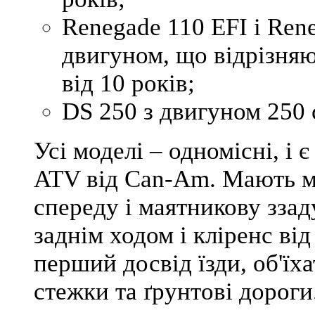
Renegade 110 EFI
і
Rene
двигуном, що відрізняю
від 10 років;
DS 250
з двигуном 250 с
Усі моделі – одномісні, і
ATV від Can-Am. Мають м'
спереду і маятникову ззаду
заднім ходом і кліренс ві
перший досвід їзди, об'їха
стежки та ґрунтові дороги