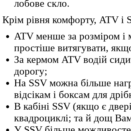
лобове скло.
Крім рівня комфорту, ATV і 
ATV менше за розміром і 
простіше витягувати, якщо
За кермом ATV водій сиди
дорогу;
На SSV можна більше нагр
відсікам і боксам для дріб
В кабіні SSV (якщо є двер
квадроциклі; та й дощ Ва
У SSV більше можливостей