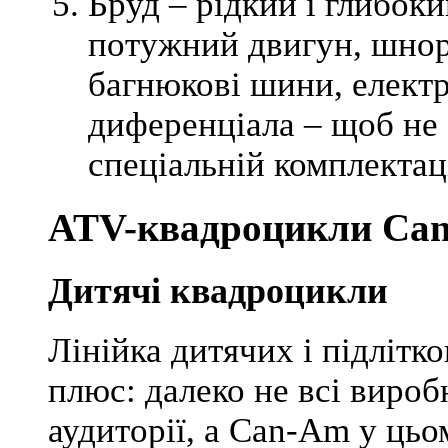
Бруд – рідкий і глибоки
потужний двигун, шнорк
багнюкові шини, електр
диференціала – щоб не 
спеціальній комплектац
ATV-квадроцикли Ca
Дитячі квадроцикли
Лінійка дитячих і підлітк
плюс: далеко не всі виро
аудиторії, а Can-Am у цьо