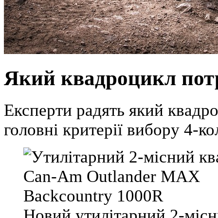
Який квадроцикл потр
Експерти радять який квадро
головні критерії вибору 4-ко
Новий утилітарний 2-міс