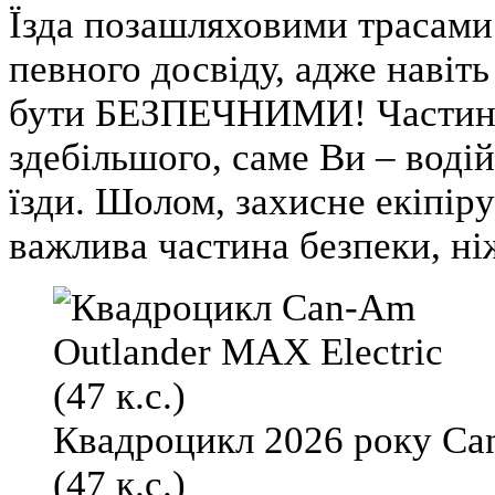
Їзда позашляховими трасами 
певного досвіду, адже навіт
бути БЕЗПЕЧНИМИ! Частиною
здебільшого, саме Ви – водій
їзди. Шолом, захисне екіпір
важлива частина безпеки, ні
Квадроцикл 2026 року Ca
(47 к.с.)