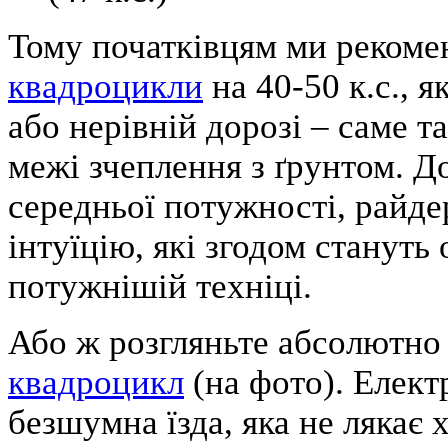
Тому початківцям ми реком
квадроцикли
на 40-50 к.с., 
або нерівній дорозі – саме т
межі зчеплення з ґрунтом. Д
середньої потужності, райде
інтуїцію, які згодом стануть
потужнішій техніці.
Або ж розгляньте абсолютн
квадроцикл
(на фото). Елект
безшумна їзда, яка не лякає 