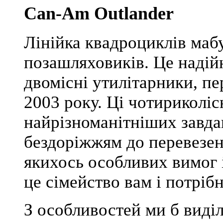
Can-Am Outlander
Лінійка квадроциклів ма
позашляховиків. Це надійн
двомісні утилітарники, пе
2003 року. Ці чотириколіс
найрізноманітніших завда
бездоріжжям до перевезен
якихось особливих вимог 
це сімейство вам і потрібн
З особливостей ми б виді