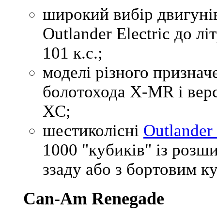
широкий вибір двигунів
Outlander Electric до 
101 к.с.;
моделі різного признач
болотохода
X-MR
і вер
XC
;
шестиколісні
Outlander
1000 "кубиків" із роз
ззаду або з бортовим к
Can-Am Renegade