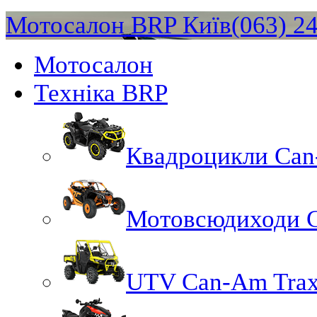
Мотосалон BRP Київ
(063) 2
Мотосалон
Техніка BRP
Квадроцикли Ca
Мотовсюдиходи 
UTV Can-Am Trax