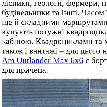
лісники, геологи, фермери, 
будівельники та інші. Часом 
ще й складними маршрутами,
купують потужні квадроцикли
кабіною. Квадроциклами та 
також і вантажі – для цього
Am Outlander Max 6x6
є борт
для причепа.