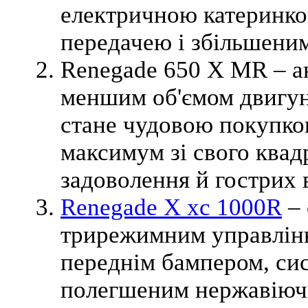
електричною катеринк
передачею і збільшеним
Renegade 650 X MR
– а
меншим об'ємом двигуна
стане чудовою покупко
максимум зі свого квад
задоволення й гострих в
Renegade X xc 1000R
– 
трирежимним управлінн
переднім бампером, сист
полегшеним нержавіючи