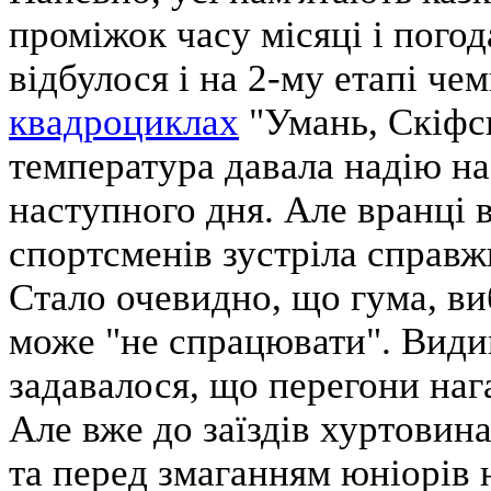
проміжок часу місяці і пого
відбулося і на 2-му етапі че
квадроциклах
"Умань, Скіфс
температура давала надію на
наступного дня. Але вранці в
спортсменів зустріла справжн
Стало очевидно, що гума, в
може "не спрацювати". Видим
задавалося, що перегони на
Але вже до заїздів хуртовина
та перед змаганням юніорів н