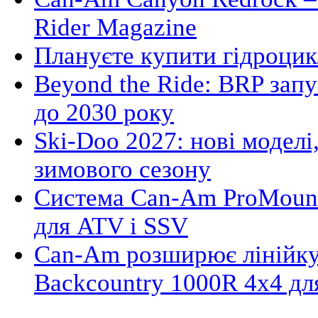
Rider Magazine
Плануєте купити гідроцик
Beyond the Ride: BRP зап
до 2030 року
Ski-Doo 2027: нові моделі,
зимового сезону
Система Can-Am ProMount
для ATV і SSV
Can-Am розширює лінійку
Backcountry 1000R 4x4 д