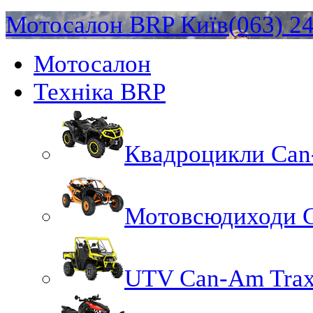
Мотосалон BRP Київ
(063) 2
Мотосалон
Техніка BRP
Квадроцикли Ca
Мотовсюдиходи 
UTV Can-Am Trax