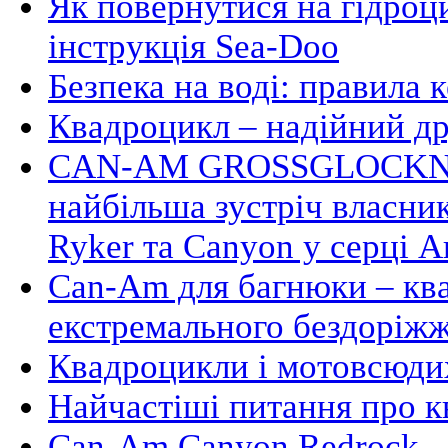
Як повернутися на гідроци
інструкція Sea-Doo
Безпека на воді: правила 
Квадроцикл – надійний д
CAN-AM GROSSGLOCKNE
найбільша зустріч власни
Ryker та Canyon у серці А
Can-Am для багнюки – кв
екстремального бездоріж
Квадроцикли і мотовсюдих
Найчастіші питання про 
Can-Am Canyon Redrock – 