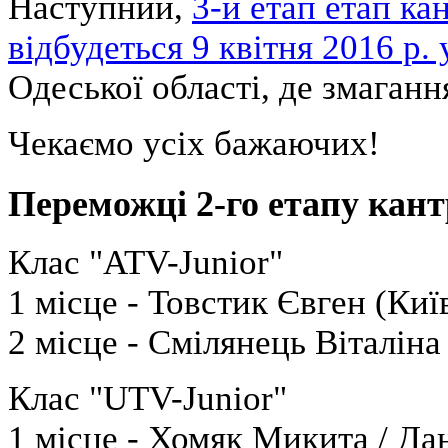
Наступний,
3-й етап етап ка
відбудеться 9 квітня 2016 р.
Одеської області, де змаганн
Чекаємо усіх бажаючих!
Переможці 2-го етапу кант
Клас "ATV-Junior"
1 місце - Товстик Євген (Киї
2 місце - Смілянець Віталіна
Клас "UTV-Junior"
1 місце - Хомяк Микита / Да