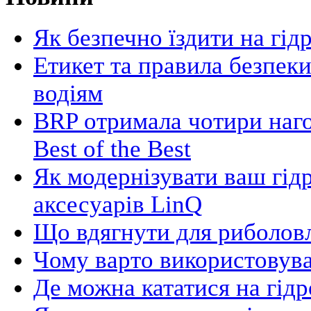
Як безпечно їздити на гід
Етикет та правила безпеки
водіям
BRP отримала чотири наго
Best of the Best
Як модернізувати ваш гід
аксесуарів LinQ
Що вдягнути для риболовл
Чому варто використовува
Де можна кататися на гідр