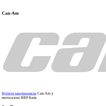
Can-Am
Купити квадроцикли
Can-Am у
мотосалоні BRP Київ.