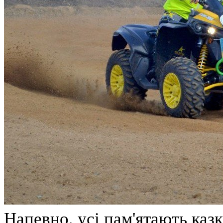
Напевно, усі пам'ятають казк