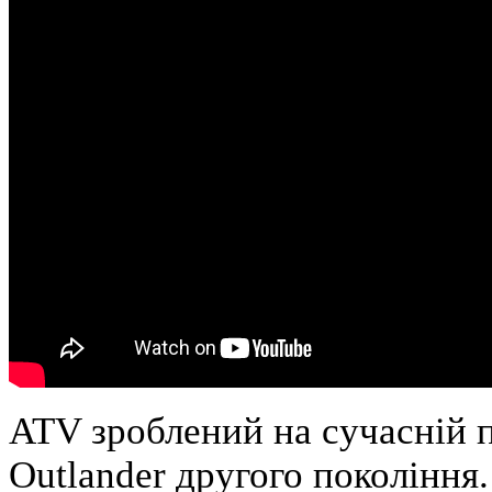
ATV зроблений на сучасній п
Outlander другого покоління