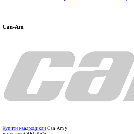
Can-Am
Купити квадроцикли
Can-Am у
мотосалоні BRP Київ.