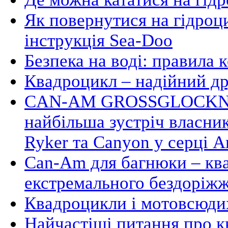
Як повернутися на гідроци
інструкція Sea-Doo
Безпека на воді: правила 
Квадроцикл – надійний д
CAN-AM GROSSGLOCKNE
найбільша зустріч власни
Ryker та Canyon у серці А
Can-Am для багнюки – кв
екстремального бездоріж
Квадроцикли і мотовсюдих
Найчастіші питання про 