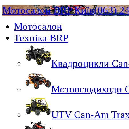
Мотосалон BRP Київ
(063) 2
Мотосалон
Техніка BRP
Квадроцикли Ca
Мотовсюдиходи 
UTV Can-Am Trax