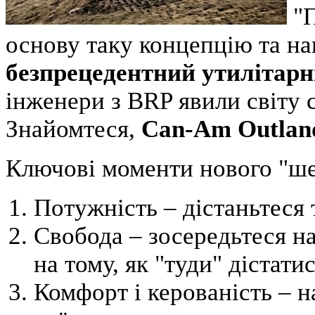
"П
основу таку концепцію та н
безпрецедентний утилітар
інженери з BRP явили світу с
Знайомтеся,
Can-Am Outlan
Ключові моменти нового "шес
Потужність – дістаньтеся 
Свобода – зосередьтеся на
на тому, як "туди" дістатис
Комфорт і керованість –