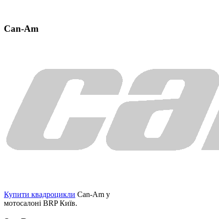
Can-Am
Купити квадроцикли
Can-Am у
мотосалоні BRP Київ.