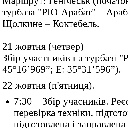
Маршрут: Генічеськ (початок
турбаза "РІО-Арабат" – Араб
Щолкине – Коктебель.
21 жовтня (четвер)
Збір участників на турбазі 
45°16’969”; E: 35°31’596”).
22 жовтня (п'ятниця).
7:30 – Збір учасників. Реє
перевірка техніки, підгото
підготовлена і заправлена