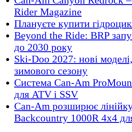
Can-Am Canyon Redrock – 
Rider Magazine
Плануєте купити гідроцик
Beyond the Ride: BRP зап
до 2030 року
Ski-Doo 2027: нові моделі,
зимового сезону
Система Can-Am ProMount
для ATV і SSV
Can-Am розширює лінійку
Backcountry 1000R 4x4 д