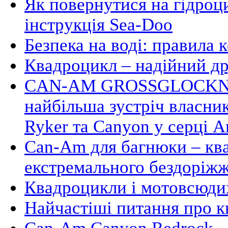
Як повернутися на гідроци
інструкція Sea-Doo
Безпека на воді: правила 
Квадроцикл – надійний д
CAN-AM GROSSGLOCKNE
найбільша зустріч власни
Ryker та Canyon у серці А
Can-Am для багнюки – кв
екстремального бездоріж
Квадроцикли і мотовсюдих
Найчастіші питання про 