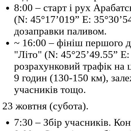
8:00 – старт і рух Арабат
(N: 45°17’019” E: 35°30’5
дозаправки паливом.
~ 16:00 – фініш першого 
"Літо" (N: 45°25’49.55” E
розрахунковий трафік на 
9 годин (130-150 км), зал
учасників тощо.
23 жовтня (субота).
7:30 – Збір учасників. Ко