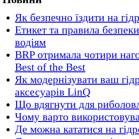
Як безпечно їздити на гід
Етикет та правила безпеки
водіям
BRP отримала чотири наго
Best of the Best
Як модернізувати ваш гід
аксесуарів LinQ
Що вдягнути для риболовл
Чому варто використовува
Де можна кататися на гідр