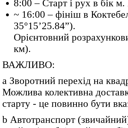
8:00 – Старт і рух в бік м.
~ 16:00 – фініш в Коктебел
35°15’25.84”).
Орієнтовний розрахункови
км).
ВАЖЛИВО:
a
Зворотний перехід на квад
Можлива колективна доставк
старту - це повинно бути вка
b
Автотранспорт (звичайний