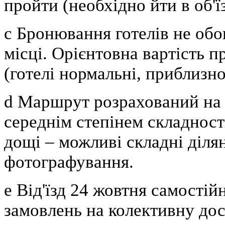
пройти (необхідно йти в об'ї
c
Бронювання готелів не обов
місці. Орієнтовна вартість 
(готелі нормальні, приблизно
d
Маршрут розрахований на 
середнім степінем складнос
дощі – можливі складні діля
фотографування.
e
Від'їзд 24 жовтня самостій
замовлень на колективну дос