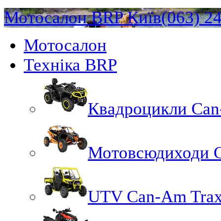
Мотосалон BRP Київ
(063) 2
Мотосалон
Техніка BRP
Квадроцикли Ca
Мотовсюдиходи 
UTV Can-Am Trax