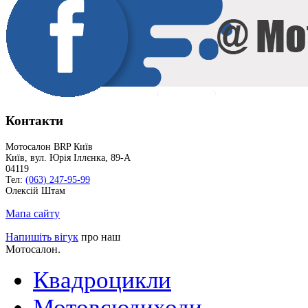
Контакти
Мотосалон BRP Київ
Київ
,
вул. Юрія Іллєнка, 89-А
04119
Тел:
(063) 247-95-99
Олексій Штам
Мапа сайту
Напишіть вігук
про наш
Мотосалон.
Квадроцикли
Мотовсюдиходи