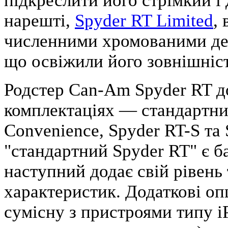
підкреслити його стрімкий і
нарешті,
Spyder RT Limited
,
численними хромованими де
що освіжили його зовнішніст
Родстер Can-Am Spyder RT д
комплектаціях — стандартни
Convenience, Spyder RT-S та 
"стандартний Spyder RT" є ба
наступний додає свій рівень
характеристик. Додаткові оп
сумісну з пристроями типу 