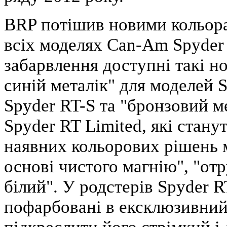
BRP потішив новими кольора
всіх моделях Can-Am Spyder 
забарвлення доступні такі н
синій металік" для моделей 
Spyder RT-S та "бронзовий м
Spyder RT Limited, які стан
наявних кольорових рішень м
основі чистого магнію", "от
білий". У родстерів Spyder 
пофарбовані в ексклюзивний