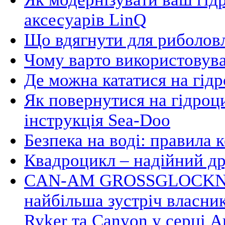
аксесуарів LinQ
Що вдягнути для риболовл
Чому варто використовува
Де можна кататися на гідр
Як повернутися на гідроци
інструкція Sea-Doo
Безпека на воді: правила 
Квадроцикл – надійний д
CAN-AM GROSSGLOCKNE
найбільша зустріч власни
Ryker та Canyon у серці А