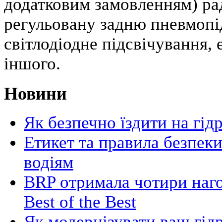
додатковим замовленням) рад
регульовану задню пневмопід
світлодіодне підсвічування, 
іншого.
Новини
Як безпечно їздити на гід
Етикет та правила безпеки
водіям
BRP отримала чотири наго
Best of the Best
Як модернізувати ваш гід