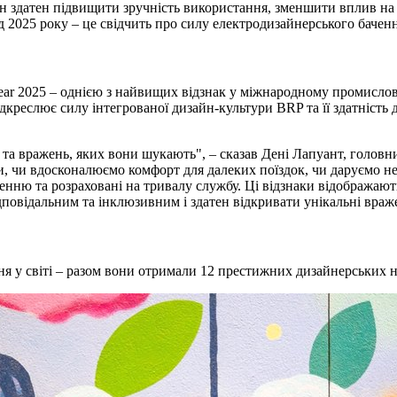
н здатен підвищити зручність використання, зменшити вплив на 
 2025 року – це свідчить про силу електродизайнерського баченн
Year 2025 – однією з найвищих відзнак у міжнародному промисло
ідкреслює силу інтегрованої дизайн-культури BRP та її здатність 
 та вражень, яких вони шукають", – сказав Дені Лапуант, голов
, чи вдосконалюємо комфорт для далеких поїздок, чи даруємо не
енню та розраховані на тривалу службу. Ці відзнаки відображают
дповідальним та інклюзивним і здатен відкривати унікальні враж
я у світі – разом вони отримали 12 престижних дизайнерських 