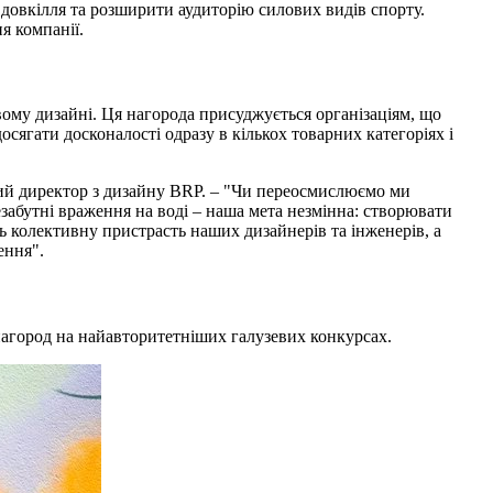
довкілля та розширити аудиторію силових видів спорту.
я компанії.
вому дизайні. Ця нагорода присуджується організаціям, що
досягати досконалості одразу в кількох товарних категоріях і
ний директор з дизайну BRP. – "Чи переосмислюємо ми
забутні враження на воді – наша мета незмінна: створювати
ь колективну пристрасть наших дизайнерів та інженерів, а
ення".
нагород на найавторитетніших галузевих конкурсах.