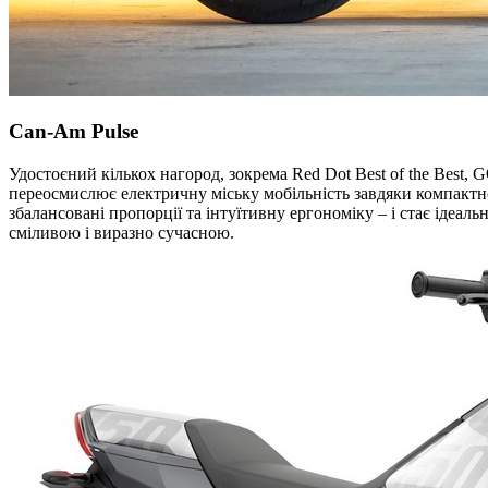
Can-Am Pulse
Удостоєний кількох нагород, зокрема Red Dot Best of the B
переосмислює електричну міську мобільність завдяки компактн
збалансовані пропорції та інтуїтивну ергономіку – і стає ідеал
сміливою і виразно сучасною.