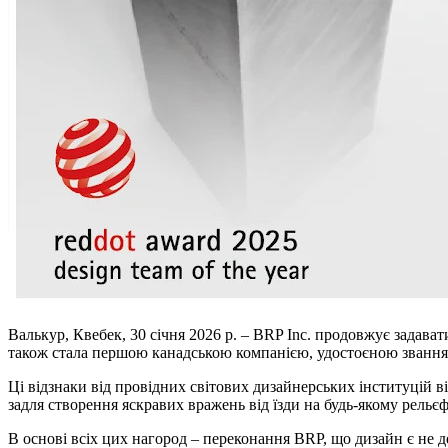
Валькур, Квебек, 30 січня 2026 р. – BRP Inc. продовжує задава
також стала першою канадською компанією, удостоєною званн
Ці відзнаки від провідних світових дизайнерських інституцій в
задля створення яскравих вражень від їзди на будь-якому рельєф
В основі всіх цих нагород – переконання BRP, що дизайн є не 