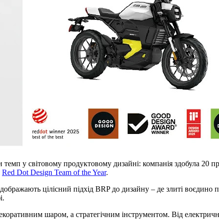
ти темп у світовому продуктовому дизайні: компанія здобула 20 
я
Red Dot Design Team of the Year
.
ідображають цілісний підхід BRP до дизайну – де злиті воєдино п
і.
декоративним шаром, а стратегічним інструментом. Від електричн