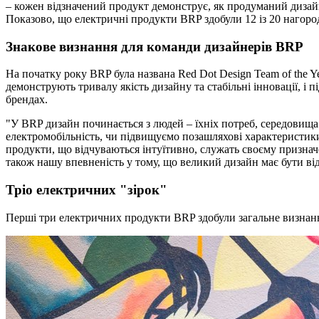
– кожен відзначений продукт демонструє, як продуманий дизай
Показово, що електричні продукти BRP здобули 12 із 20 нагород
Знакове визнання для команди дизайнерів BRP
На початку року BRP була названа Red Dot Design Team of the 
демонструють тривалу якість дизайну та стабільні інновації, і п
брендах.
"У BRP дизайн починається з людей – їхніх потреб, середовища
електромобільність, чи підвищуємо позашляхові характеристики
продукти, що відчуваються інтуїтивно, служать своєму признач
також нашу впевненість у тому, що великий дизайн має бути ві
Тріо електричних "зірок"
Перші три електричних продукти BRP здобули загальне визнанн