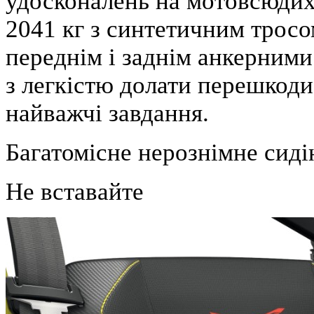
удосконалень на мотовсюдихо
2041 кг з синтетичним трос
переднім і заднім анкерними
з легкістю долати перешкоди,
найважчі завдання.
Багатомісне нерознімне си
Не вставайте