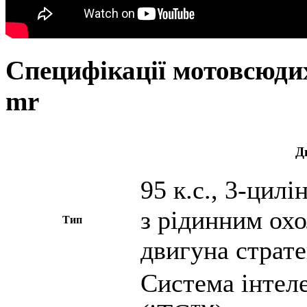
Специфікації мотовсюди
mr
Д
95 к.с., 3-цил
з рідинним ох
Тип
двигуна страт
Система інтел