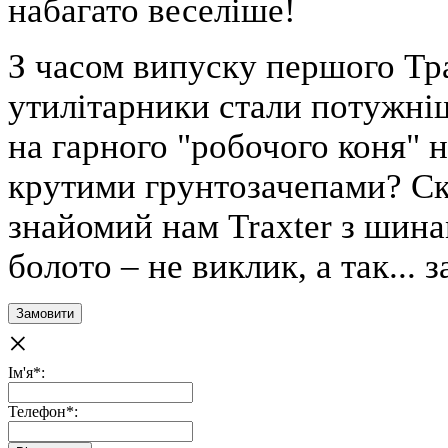
набагато веселіше!
З часом випуску першого Тра
утилітарники стали потужні
на гарного "робочого коня" 
крутими грунтозачепами? Ск
знайомий нам Traxter з шин
болото – не виклик, а так... за
Замовити
×
Ім'я*:
Телефон*: