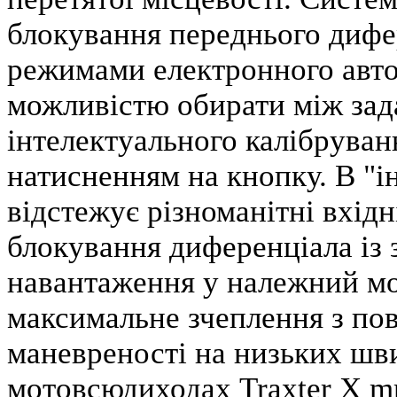
блокування переднього дифер
режимами електронного авто
можливістю обирати між за
інтелектуального калібруван
натисненням на кнопку. В "і
відстежує різноманітні вхід
блокування диференціала із
навантаження у належний мо
максимальне зчеплення з по
маневреності на низьких шви
мотовсюдиходах Traxter X mr 