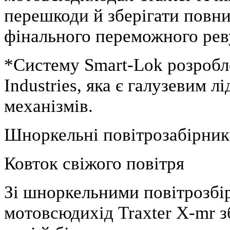
перешкоди й зберігати повн
фінального переможного рев
*Систему Smart-Lok розробл
Industries, яка є галузевим 
механізмів.
Шноркельні повітрозабірники
Ковток свіжого повітря
Зі шноркельними повітрозбір
мотовсюдихід Traxter X-mr зб