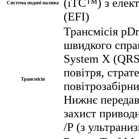
(iTC™) з елек
Система подачі палива
(EFI)
Трансмісія pDr
швидкого спра
System X (QRS
повітря, страт
Трансмісія
повітрозабірни
Нижнє передав
захист приводн
/P (з ультран