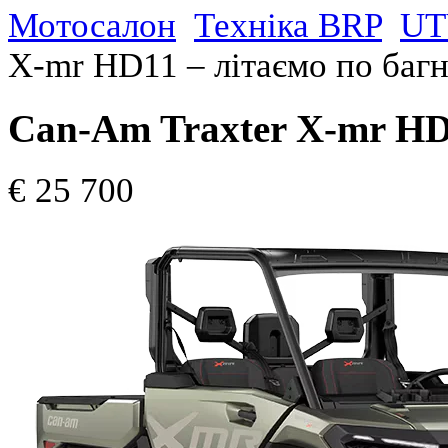
Мотосалон
Техніка BRP
UT
X-mr HD11 – літаємо по багн
Can-Am Traxter X-mr HD1
€ 25 700