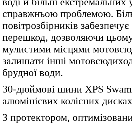
воді й більш екстремальних у
справжньою проблемою. Біл
повітрозбірників забезпечує
перешкод, дозволяючи цьому
мулистими місцями мотовсюд
залишати інші мотовсюдиход
брудної води.
30-дюймові шини XPS Swamp
алюмінієвих колісних диска
З протектором, оптимізовани