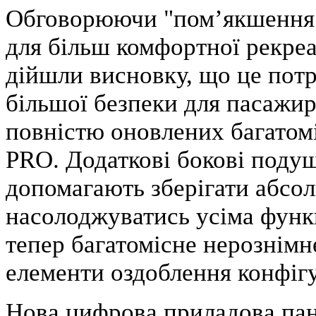
Обговорюючи "пом’якшення 
для більш комфортної рекреа
дійшли висновку, що це пот
більшої безпеки для пасажир
повністю оновлених багатом
PRO. Додаткові бокові подуш
допомагають зберігати абсо
насолоджуватись усіма функ
тепер багатомісне нерознім
елементи оздоблення конфігу
Нова цифрова приладова пане