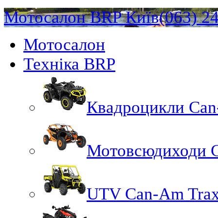
Мотосалон BRP Київ
(063) 2
Мотосалон
Техніка BRP
Квадроцикли Ca
Мотовсюдиходи 
UTV Can-Am Trax