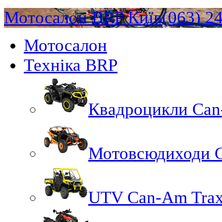
Мотосалон BRP Київ
(063) 2
Мотосалон
Техніка BRP
Квадроцикли Ca
Мотовсюдиходи 
UTV Can-Am Trax