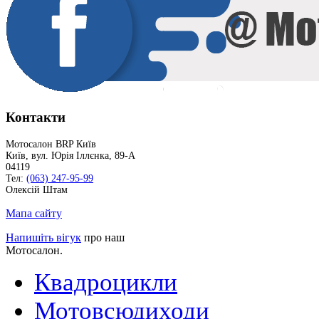
Контакти
Мотосалон BRP Київ
Київ
,
вул. Юрія Іллєнка, 89-А
04119
Тел:
(063) 247-95-99
Олексій Штам
Мапа сайту
Напишіть вігук
про наш
Мотосалон.
Квадроцикли
Мотовсюдиходи