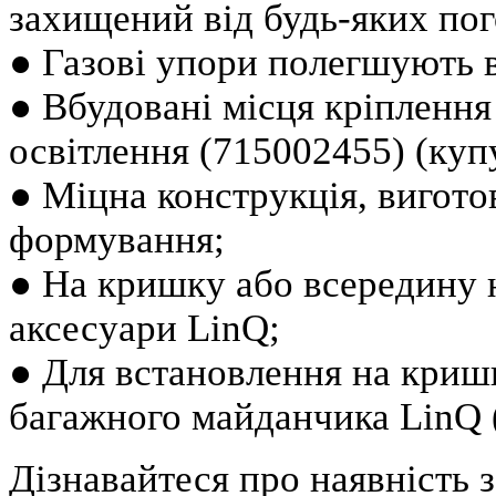
захищений від будь-яких по
● Газові упори полегшують 
● Вбудовані місця кріпленн
освітлення (715002455) (куп
● Міцна конструкція, вигот
формування;
● На кришку або всередину 
аксесуари LinQ;
● Для встановлення на криш
багажного майданчика LinQ 
Дізнавайтеся про наявність за