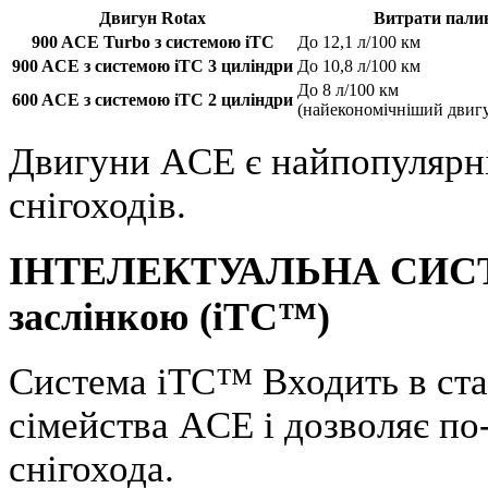
Двигун Rotax
Витрати пали
900 ACE Turbo з системою iTC
До 12,1 л/100 км
900 ACE з системою iTC 3 циліндри
До 10,8 л/100 км
До 8 л/100 км
600 ACE з системою iTC 2 циліндри
(найекономічніший двигу
Двигуни ACE є найпопулярн
снігоходів.
ІНТЕЛЕКТУАЛЬНА СИСТЕ
заслінкою (iTC™)
Система iTC™ Входить в ста
сімейства ACE і дозволяє п
снігохода.