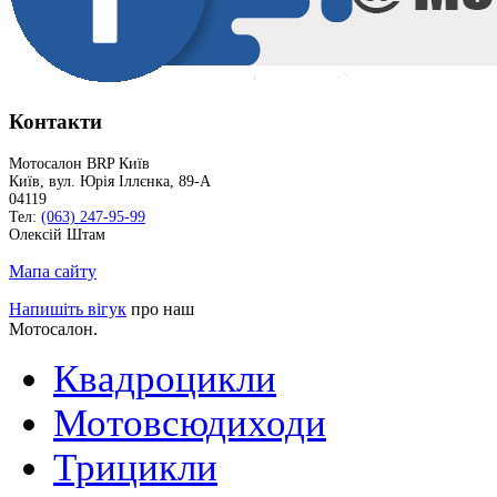
Контакти
Мотосалон BRP Київ
Київ
,
вул. Юрія Іллєнка, 89-А
04119
Тел:
(063) 247-95-99
Олексій Штам
Мапа сайту
Напишіть вігук
про наш
Мотосалон.
Квадроцикли
Мотовсюдиходи
Трицикли