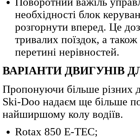
Поворотний важіль управл
необхідності блок керува
розгорнути вперед. Це доз
тривалих поїздок, а також
перетині нерівностей.
ВАРІАНТИ ДВИГУНІВ Д
Пропонуючи більше різних д
Ski-Doo надаєм ще більше по
найширшому колу водіїв.
Rotax 850 E-TEC;